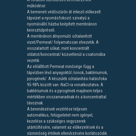
működése:
A bemeneti védőszűrőn át érkező előkezelt
tápvizet a nyomásfokozó szivatyú a
nyomásálló házba beépített membránon
keresztülpréseli.
A membránon átnyomuló sótalanított
vizet/Permeat/ folyamatosan elvezetik. A
visszatartott sókat, mint koncentrált
oldatot/koncentrat/ közvetlenül a csatornába
vezetik.
Az előállított Permeat minősége függ a
tápvízben lévő anyagoktól /ionok, baktériumok,
pyrogének/. A készülék sótalanítási hatásfoka
95-98% között van -NaCl-ra vonatkoztatva. A
baktériumok és a pyrogének majdnem teljes
mértékben visszamaradnak és a koncentrattal
távoznak.
A berendezések vezérlése teljesen
automatikus, felügyeletet nem igényel,
kezelése a szükséges vegyszerek
utántöltésére, valamint az előkezelések és a
vízminőség értékek ellenőrzésére korlátozódik.