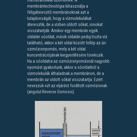
membránokkal üzemelnek. A
membrántechnológia kihasználja a
féligáteresztõ membránoknak azt a
tulajdonságát, hogy a vízmolekulákat
áteresztik, de a vízben oldott sókat, ionokat
visszatartják. Amikor egy membrán egyik
oldalán sóoldat, másik oldalán pedig tiszta víz
található, akkor a két oldal között fellép az ún.
ozmózisnyomás, mely a két oldal
koncentrációjának kiegyenlítésére törekszik.
Ha a sóoldatra az ozmózisnyomásnál nagyobb
nyomást gyakorlunk, akkor a sóoldatból a
vízmolekulák áthaladnak a membránon, de a
membrán az oldott sókat visszatartja. Ezért
nevezzük ezt az eljárást fordított ozmózisnak
(angolul Reverse Osmosis).