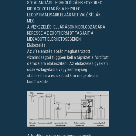
SÓTALANÍTÁSI TECHNOLÓGIÁINK EGYEDILEG
KIDOLGOZOTTAK ÉS A HELYILEG
LEGOPTIMÁLISABB ELJÁRÁST VALÓSÍTJÁK
MEG.
A VÍZKEZELÉSI ELJÁRÁSOK KIDOLGOZÁSÁRA
KERESSE AZ EXOTHERM BT TAGJAIT A
MEGADOTT ELÉRHETÕSÉGEKEN.
Előkezelés:
Az vízelemzés során meghatározott
vízminőségtől függően kell a tápvizet a fordított
ozmózisra előkészíteni. Az előkezelés gyakran
csak vízlágyításra vagy keménység
stabilizálásra és szabad klór megkötésre
korlátozódik.
A fordított ozmózisos berendezések