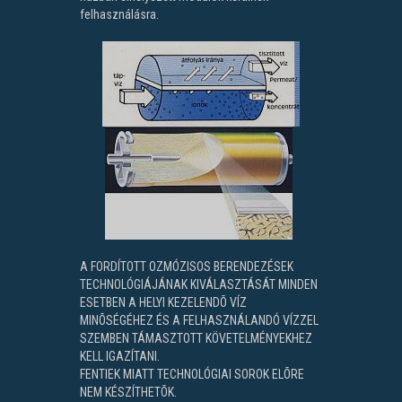
felhasználásra.
A FORDÍTOTT OZMÓZISOS BERENDEZÉSEK
TECHNOLÓGIÁJÁNAK KIVÁLASZTÁSÁT MINDEN
ESETBEN A HELYI KEZELENDÕ VÍZ
MINÕSÉGÉHEZ ÉS A FELHASZNÁLANDÓ VÍZZEL
SZEMBEN TÁMASZTOTT KÖVETELMÉNYEKHEZ
KELL IGAZÍTANI.
FENTIEK MIATT TECHNOLÓGIAI SOROK ELÕRE
NEM KÉSZÍTHETÕK.