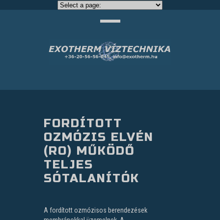
FORDÍTOTT
OZMÓZIS ELVÉN
(RO) MŰKÖDŐ
TELJES
SÓTALANÍTÓK
A fordított ozmózisos berendezések