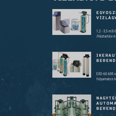
EGYOSZ
VÍZLÁG
1,2 - 3,5 m3/
/Háztartási é
IKERAU
BEREND
EXD-60-600 ví
folyamatos te
NAGYTE
AUTOMA
BEREND