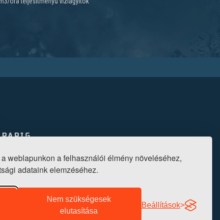
 m3/óra teljesítményű vízlágyítók
IPARIG
U. 6.
0
 a weblapunkon a felhasználói élmény növeléséhez,
ottsági adataink elemzéséhez.
Nem szükségesek
Beállítások
elutasítása