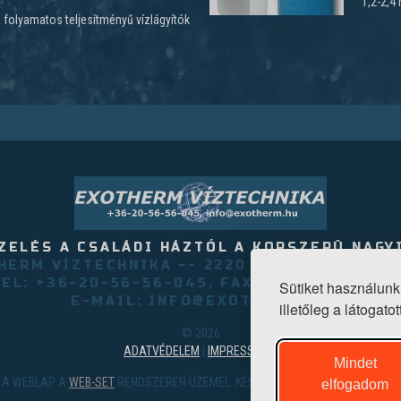
1,2-2,4
 folyamatos teljesítményű vízlágyítók
ZELÉS A CSALÁDI HÁZTÓL A KORSZERÛ NAGY
HERM VÍZTECHNIKA -- 2220 VECSÉS, AKÁCFA 
TEL: +36-20-56-56-045, FAX:+36-29-350-79
Sütiket használunk
E-MAIL: INFO@EXOTHERM.HU
illetőleg a látogat
©
2026
ADATVÉDELEM
|
IMPRESSZUM
Mindet
A WEBLAP A
WEB-SET
RENDSZEREN ÜZEMEL. KÉSZÍTETTE A
BIT-HUNGARY KFT.
elfogadom