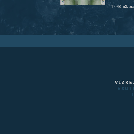
12-48 m3/óra
VÍZKE
EXOT