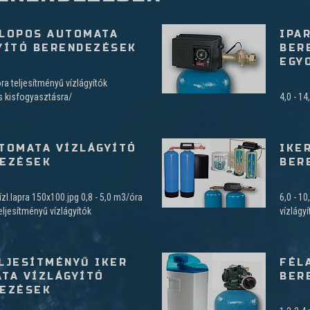
LOPOS AUTOMATA
IPA
YÍTÓ BERENDEZÉSEK
BER
EGY
óra teljesítményű vízlágyítók
s kisfogyasztásra/
4,0 - 1
TOMATA VÍZLÁGYÍTÓ
IKE
EZÉSEK
BER
zl.lapra 150x100.jpg 0,8 - 5,0 m3/óra
6,0 - 1
ljesítményű vízlágyítók
vízlágyí
LJESÍTMÉNYŰ IKER
FÉL
TA VÍZLÁGYÍTÓ
BER
EZÉSEK