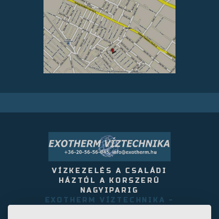
VÍZKEZELÉS A CSALÁDI
HÁZTÓL A KORSZERÛ
NAGYIPARIG
EXOTHERM VÍZTECHNIKA -
- 2220 VECSÉS, AKÁCFA U.