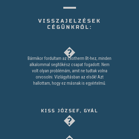
VISSZAJELZÉSEK
CÉGÜNKRŐL:
Bármikor fordultam az Exotherm Bt-hez, minden
alkalommal segítőkész csapat fogadott. Nem
volt olyan problémám, amit ne tudtak volna
orvosolni. Vízlágyításban az elsők! Azt
hallottam, hogy ez másnak is egyértelmű.
KISS JÓZSEF, GYÁL