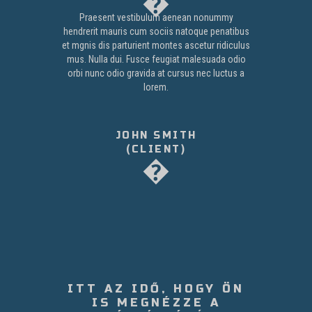
Praesent vestibulum aenean nonummy
hendrerit mauris cum sociis natoque penatibus
et mgnis dis parturient montes ascetur ridiculus
mus. Nulla dui. Fusce feugiat malesuada odio
orbi nunc odio gravida at cursus nec luctus a
lorem.
JOHN SMITH
(CLIENT)
ITT AZ IDŐ, HOGY ÖN
IS MEGNÉZZE A