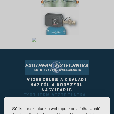
VÍZKEZELÉS A CSALÁDI
HÁZTÓL A KORSZERÛ
NAGYIPARIG
EXOTHERM VÍZTECHNIKA -
- 2220 VECSÉS, AKÁCFA U.
6.
Sütiket használunk a weblapunkon a felhasználói
TEL: +36-20-56-56-045,